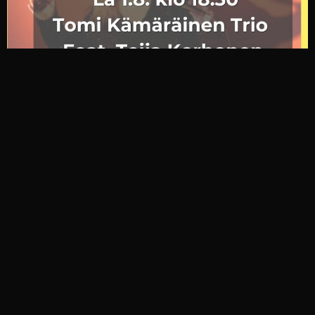
Seuraa Somessa
Tapahtumat, teemaillat ja show &