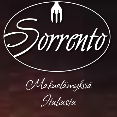
Makuelämyksiä
Italiasta