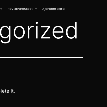
Pöytävaraukset
Ajankohtaista
gorized
ete it,